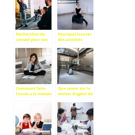
lorsque l’on crée
une société dans
le web ?
Recherchez du
Pourquoi trouver
conseil pour son
des activités
activité
extrascolaires
pour les enfants ?
Comment faire
Que savoir sur le
l’ecole a la maison
metier d’agent de
en 2021?
service hospitalier
?