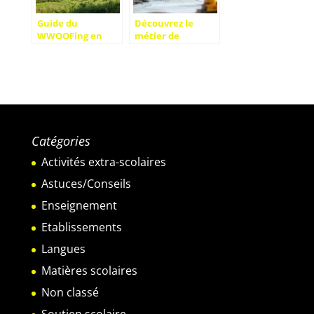
Guide du
Découvrez le
WWOOFing en
métier de
Italie : Aventure
géomètre : études
et Découverte
à suivre, revenus
entre agriculture
et débouchés
biologique et
selon les secteurs
artisanat local
qui recrutent
italien
Catégories
Activités extra-scolaires
Astuces/Conseils
Enseignement
Etablissements
Langues
Matières scolaires
Non classé
Soutien scolaire