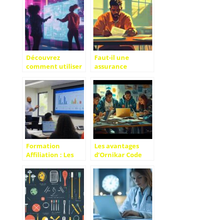
ligne efficaces
Découvrez
Faut-il une
comment utiliser
assurance
Chat GPT gratuit
scolaire pour un
pour améliorer
apprenti en
votre stratégie de
échange
contenu
international ?
Les points
essentiels
Formation
Les avantages
Affiliation : Les
d’Ornikar Code
Secrets des
Gratuit pour
Stratégies SEO
économiser sur
pour Repérer les
votre formation
Niches
Inexploitées