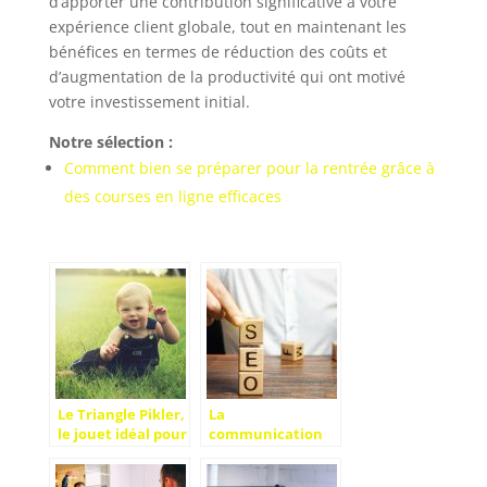
d’apporter une contribution significative à votre
expérience client globale, tout en maintenant les
bénéfices en termes de réduction des coûts et
d’augmentation de la productivité qui ont motivé
votre investissement initial.
Notre sélection :
Comment bien se préparer pour la rentrée grâce à
des courses en ligne efficaces
Le Triangle Pikler,
La
le jouet idéal pour
communication
les enfants !
digitale,
importante