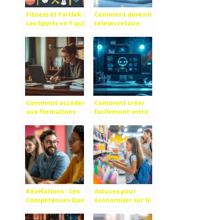
Fitness et Fartlek :
Comment devenir
Les Sports en F qui
telesecretaire
Transforment
medicale depuis
votre Condition
chez soi :
Physique
securisez votre
activite avec les
bonnes
assurances
Comment accéder
Comment créer
aux formations
facilement votre
pour devenir
chatbot pour
agent immobilier
améliorer votre
et réussir sa
service client
reconversion
professionnelle
Révélations : Ces
Astuces pour
Compétences Que
économiser sur le
Vous Acquérez
budget de la
Sans le Savoir en
rentrée scolaire