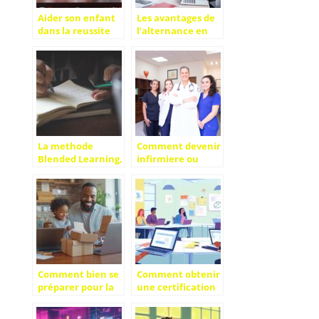
Aider son enfant
Les avantages de
dans la reussite
l’alternance en
scolaire,
ecole de
comment y
commerce.
parvenir ?
La methode
Comment devenir
Blended Learning,
infirmiere ou
se former a
infirmier : guide
distance et en
pour une carriere
presentiel avec
reussie
votre propre
rythme
Comment bien se
Comment obtenir
préparer pour la
une certification
rentrée grâce à
UX design pour
des courses en
votre carrière