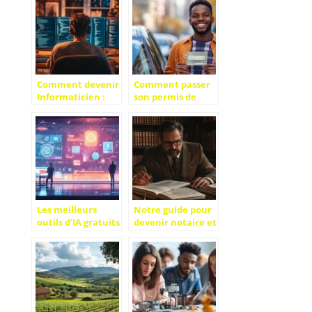
Suivant une
Formation de
prise de parole en
public
Comment devenir
Comment passer
Informaticien :
son permis de
études et
conduire sans se
diplômes, salaire,
ruiner ?
les différents
Décryptage des
métiers de
dépenses inutiles
l’informatique
à bannir
pour réussir dans
le conseil SI
Les meilleurs
Notre guide pour
outils d’IA gratuits
devenir notaire et
pour optimiser
s’adapter aux
vos projets
nouvelles
personnels et
technologies du
professionnels
notariat