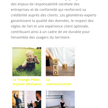
des enjeux de responsabilité sociétale des
entreprises et de conformité qui renforcent sa
crédibilité auprès des clients. Les géomètres-experts
garantissent la qualité des données, le respect des
règles de l’art et une expérience client optimale,
contribuant ainsi à un cadre de vie durable pour
l’ensemble des usagers du territoire.
Le Triangle Pikler,
La
le jouet idéal pour
communication
les enfants !
digitale,
importante
lorsque l’on crée
une société dans
le web ?