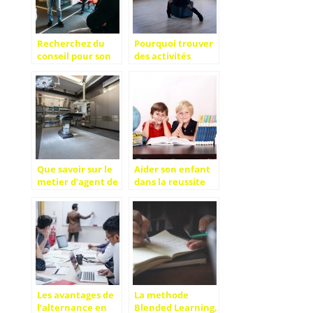
Recherchez du
Pourquoi trouver
conseil pour son
des activités
activité
extrascolaires
pour les enfants ?
Que savoir sur le
Aider son enfant
metier d’agent de
dans la reussite
service hospitalier
scolaire,
?
comment y
parvenir ?
Les avantages de
La methode
l’alternance en
Blended Learning,