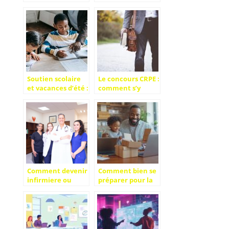
ecole de
se former a
commerce.
distance et en
presentiel avec
votre propre
rythme
Soutien scolaire
Le concours CRPE :
et vacances d’été :
comment s’y
un combo
préparer ?
gagnant !
Comment devenir
Comment bien se
infirmiere ou
préparer pour la
infirmier : guide
rentrée grâce à
pour une carriere
des courses en
reussie
ligne efficaces