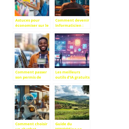
public
Astuces pour
Comment devenir
économiser sur le
Informaticien :
budget de la
études et
rentrée scolaire
diplômes, salaire,
les différents
métiers de
l’informatique
pour réussir dans
le conseil SI
Comment passer
Les meilleurs
son permis de
outils d’IA gratuits
conduire sans se
pour optimiser
ruiner ?
vos projets
Décryptage des
personnels et
dépenses inutiles
professionnels
à bannir
Comment choisir
Guide du
un chatbot
WWOOFing en