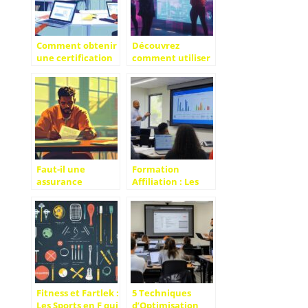
Comment obtenir
Découvrez
une certification
comment utiliser
UX design pour
Chat GPT gratuit
votre carrière
pour améliorer
votre stratégie de
contenu
Faut-il une
Formation
assurance
Affiliation : Les
scolaire pour un
Secrets des
apprenti en
Stratégies SEO
échange
pour Repérer les
international ?
Niches
Les points
Inexploitées
essentiels
Fitness et Fartlek :
5 Techniques
Les Sports en F qui
d’Optimisation