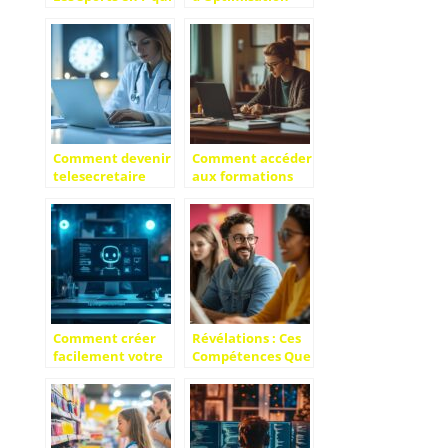
Transforment
Essentielles dans
votre Condition
votre Formation
Physique
Gestion de Site
Web WordPress
Comment devenir
Comment accéder
telesecretaire
aux formations
medicale depuis
pour devenir
chez soi :
agent immobilier
securisez votre
et réussir sa
activite avec les
reconversion
bonnes
professionnelle
assurances
Comment créer
Révélations : Ces
facilement votre
Compétences Que
chatbot pour
Vous Acquérez
améliorer votre
Sans le Savoir en
service client
Suivant une
Formation de
prise de parole en